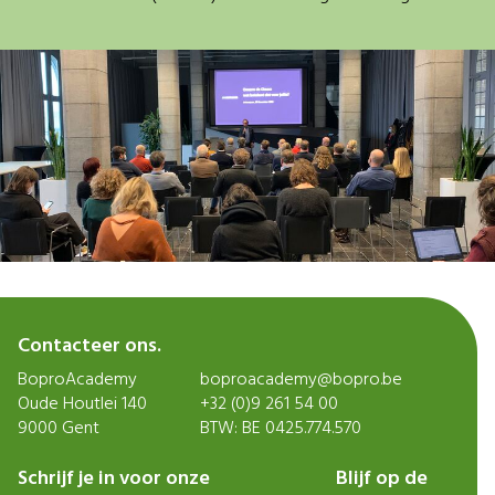
Contacteer ons.
BoproAcademy
boproacademy@bopro.be
Oude Houtlei 140
+32 (0)9 261 54 00
9000 Gent
BTW: BE 0425.774.570
Schrijf je in voor onze
Blijf op de